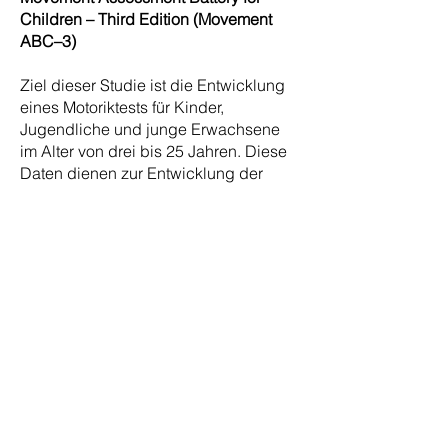
Children – Third Edition (Movement
ABC–3)
Ziel dieser Studie ist die Entwicklung
eines Motoriktests für Kinder,
Jugendliche und junge Erwachsene
im Alter von drei bis 25 Jahren. Diese
Daten dienen zur Entwicklung der
Normwerte.
Die Testpersonen führen verschiedene
Bewegungstätigkeiten aus, mit
welchen z.B. Balance und
Koordination getestet werden. Der Test
dauert ca. 20-30 Minuten und kann
später dazu eingesetzt werden,
motorische Fähigkeiten in Hinblick auf
mögliche Stärken oder
Schwierigkeiten zu untersuchen.
Alle Tests sind anonym und es können