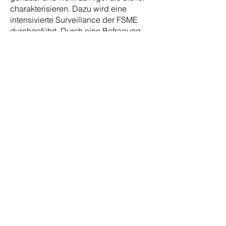
charakterisieren. Dazu wird eine
intensivierte Surveillance der FSME
durchgeführt. Durch eine Befragung
der Ärzte werden die von den
Patienten angegebenen Daten
validiert und ergänzt. Durch einen
Vergleich mit gesunden Kontroll­
personen möchten wir Risiko­faktoren
für die Erkrankung identifizieren und
die Effektivität der FSME-
Schutzimpfung bestimmen.
Kontrollpersonen-
Befragung:
Die Befragung besteht aus einem ca.
20-minütigen Telefoninterview, bei
dem es u.a. um Ihre Gesundheit geht
und um Aktivitäten, bei denen ein